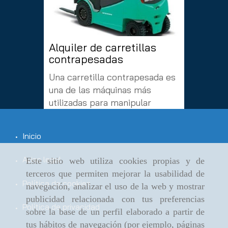
Alquiler de carretillas
Alquil
contrapesadas
Somos e
Una carretilla contrapesada es
venta, a
una de las máquinas más
carretil
utilizadas para manipular
nuestro
grandes pesos en almacenes o
apilado
fábricas de logística, tanto en
maquinar
Inicio
interiores como exteriores. En
semielé
definitiva, es una de las
de pata
Aviso legal
Este sitio web utiliza cookies propias y de
herramientas más útiles
[...]
conduct
terceros que permiten mejorar la usabilidad de
Política de cookies
Anterior
Siguiente
navegación, analizar el uso de la web y mostrar
publicidad relacionada con tus preferencias
Política de privacidad
sobre la base de un perfil elaborado a partir de
tus hábitos de navegación (por ejemplo, páginas