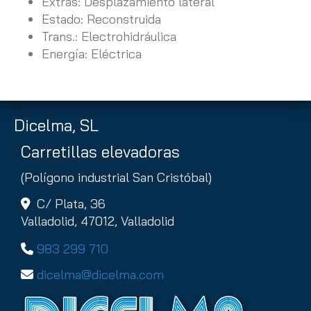
Extras: Desplazamiento lateral
Estado: Reconstruida
Trans.: Electrohidráulica
Energía: Eléctrica
Dicelma, SL
Carretillas elevadoras
(Polígono industrial San Cristóbal)
C/ Plata, 36
Valladolid,
47012,
Valladolid
983 299 710
dicelma
dicelma.com