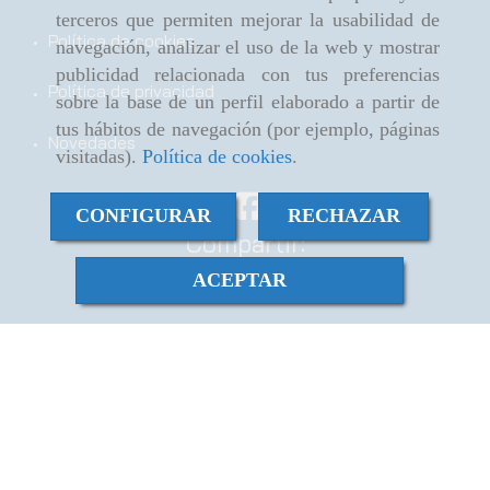
herramientas más útiles
[...]
conduct
terceros que permiten mejorar la usabilidad de
Política de cookies
navegación, analizar el uso de la web y mostrar
Anterior
Siguiente
publicidad relacionada con tus preferencias
Política de privacidad
sobre la base de un perfil elaborado a partir de
tus hábitos de navegación (por ejemplo, páginas
Novedades
visitadas).
Política de cookies
.
CONFIGURAR
RECHAZAR
Compartir:
ACEPTAR