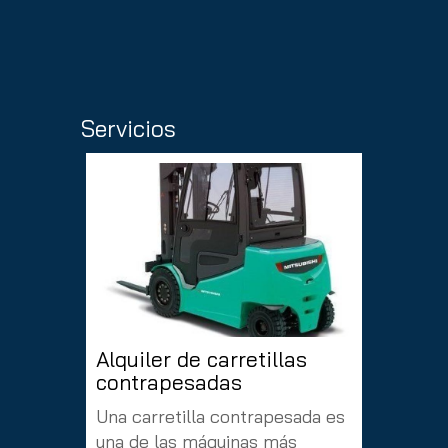
Servicios
Alquiler de carretillas
Alquil
contrapesadas
Somos e
Una carretilla contrapesada es
venta, a
una de las máquinas más
carretil