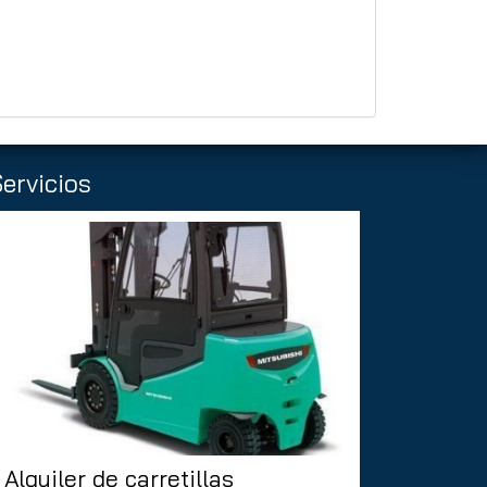
ervicios
Alquiler de carretillas
Alquiler 