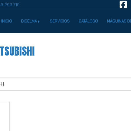
3 299 710
INICIO
DICELMA
SERVICIOS
CATÁLOGO
MÁQUINAS D
TSUBISHI
HI