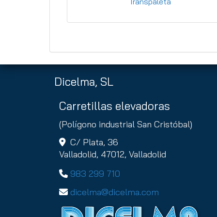
Transpaleta
1.22
Dicelma, SL
Carretillas elevadoras
(Polígono industrial San Cristóbal)
C/ Plata, 36
Valladolid,
47012,
Valladolid
983 299 710
dicelma
dicelma.com